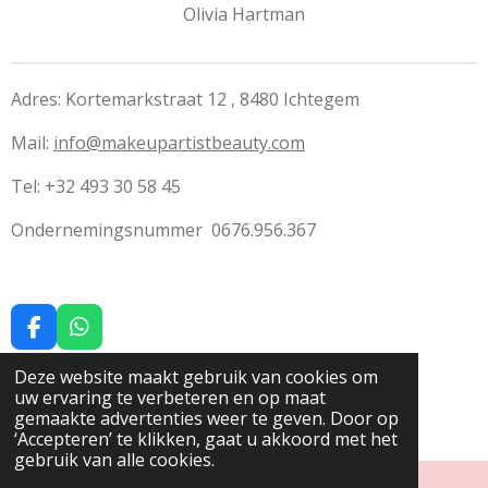
Olivia Hartman
Adres: Kortemarkstraat 12 , 8480 Ichtegem
Mail:
info@makeupartistbeauty.com
Tel: +32 493 30 58 45
Ondernemingsnummer 0676.956.367
F
W
a
h
c
a
Deze website maakt gebruik van cookies om
Privacybeleid
e
t
uw ervaring te verbeteren en op maat
b
s
gemaakte advertenties weer te geven. Door op
© 2025 Makeup artist & beauty
o
A
‘Accepteren’ te klikken, gaat u akkoord met het
o
p
gebruik van alle cookies.
k
p