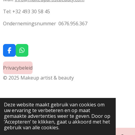
Tel: +32 493 30 58 45
Ondernemingsnummer 0676.956.367
F
W
a
h
c
a
Privacybeleid
e
t
b
s
© 2025 Makeup artist & beauty
o
A
o
p
k
p
Deze website maakt gebruik van cookies om
uw ervaring te verbeteren en op maat
gemaakte advertenties weer te geven. Door op
‘Accepteren’ te klikken, gaat u akkoord met het
gebruik van alle cookies.