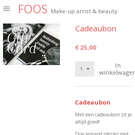
FOOS
Ga
Make-up artist &
beauty
direct
naar
Cadeaubon
de
hoofdinhoud
€ 25,00
In
winkelwage
Cadeaubon
Met een cadeaubon zit je
altijd goed!
Doe iemand plezier met